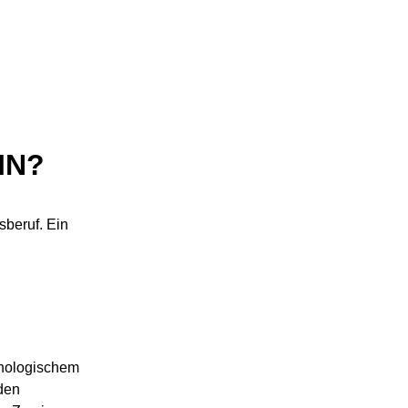
IN?
sberuf. Ein
hnologischem
den