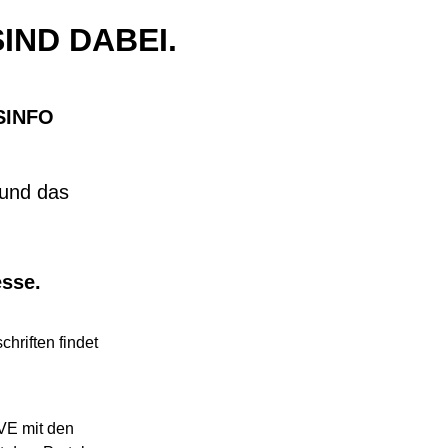
IND DABEI.
FSINFO
 und das
esse.
hriften findet
IVE mit den