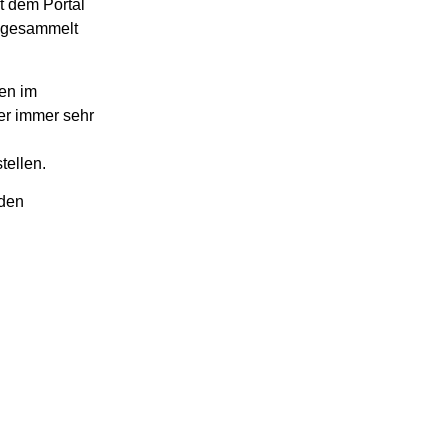
t dem Portal
n gesammelt
en im
her immer sehr
tellen.
 den